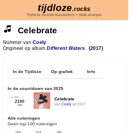
tijdloze
.rocks
Tijdloze muziek-klassiekers + data-analyse
Celebrate
Nummer van
Coely
Origineel op album
Different Waters
(2017)
In de Tijdloze
Op grafiek
Info
In de countdown van 2025
←
1615
Celebrate
2100
van
Coely
uit 2017
-485
Alle noteringen
Geen top-100 noteringen