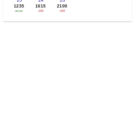
'23
'24
'25
1235
1615
2100
nieuw
-380
-485