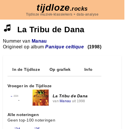
tijdloze
.rocks
Tijdloze muziek-klassiekers + data-analyse
La Tribu de Dana
Nummer van
Manau
Origineel op album
Panique celtique
(1998)
In de Tijdloze
Op grafiek
Info
Vroeger in de Tijdloze
La Tribu de Dana
←
2224
-
van
Manau
uit 1998
Alle noteringen
Geen top-100 noteringen