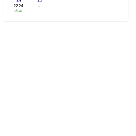
'24
'25
2224
-
nieuw