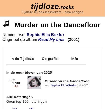
tijdloze
.rocks
Tijdloze muziek-klassiekers + data-analyse
Murder on the Dancefloor
Nummer van
Sophie Ellis‐Bextor
Origineel op album
Read My Lips
(2001)
In de Tijdloze
Op grafiek
Info
In de countdown van 2025
←
1269
Murder on the Dancefloor
1730
van
Sophie Ellis‐Bextor
uit 2001
-461
Alle noteringen
Geen top-100 noteringen