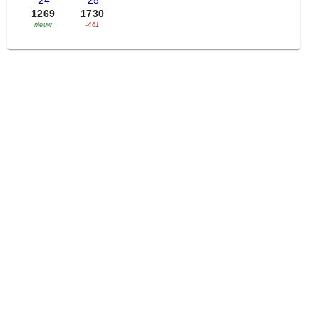
'24
'25
1269
1730
nieuw
-461