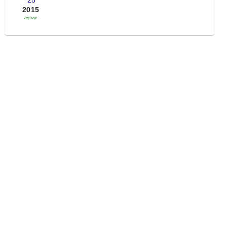
'25
2015
nieuw