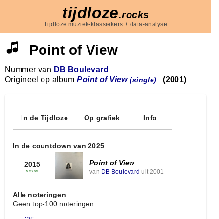
tijdloze
.rocks
Tijdloze muziek-klassiekers + data-analyse
Point of View
Nummer van
DB Boulevard
Origineel op album
Point of View
(2001)
(single)
In de Tijdloze
Op grafiek
Info
In de countdown van 2025
Point of View
2015
van
DB Boulevard
uit 2001
nieuw
Alle noteringen
Geen top-100 noteringen