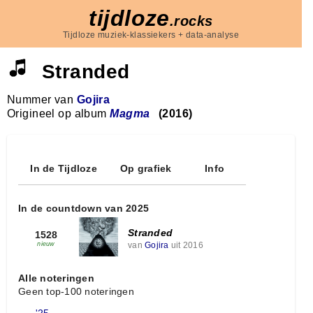
tijdloze
.rocks
Tijdloze muziek-klassiekers + data-analyse
Stranded
Nummer van
Gojira
Origineel op album
Magma
(2016)
In de Tijdloze
Op grafiek
Info
In de countdown van 2025
Stranded
1528
van
Gojira
uit 2016
nieuw
Alle noteringen
Geen top-100 noteringen