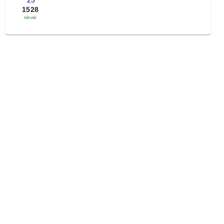
'25
1528
nieuw