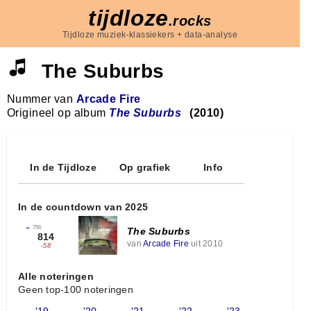
tijdloze
.rocks
Tijdloze muziek-klassiekers + data-analyse
The Suburbs
Nummer van
Arcade Fire
Origineel op album
The Suburbs
(2010)
In de Tijdloze
Op grafiek
Info
In de countdown van 2025
←
756
The Suburbs
814
van
Arcade Fire
uit 2010
-58
Alle noteringen
Geen top-100 noteringen