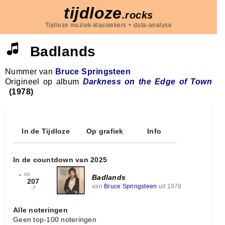
tijdloze
.rocks
Tijdloze muziek-klassiekers + data-analyse
Badlands
Nummer van
Bruce Springsteen
Origineel op album
Darkness on the Edge of Town
(1978)
In de Tijdloze
Op grafiek
Info
In de countdown van 2025
←
200
Badlands
207
van
Bruce Springsteen
uit 1978
-7
Alle noteringen
Geen top-100 noteringen