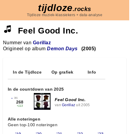
tijdloze
.rocks
Tijdloze muziek-klassiekers + data-analyse
Feel Good Inc.
Nummer van
Gorillaz
Origineel op album
Demon Days
(2005)
In de Tijdloze
Op grafiek
Info
In de countdown van 2025
←
381
Feel Good Inc.
268
van
Gorillaz
uit 2005
+113
Alle noteringen
Geen top-100 noteringen