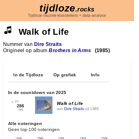
tijdloze
.rocks
Tijdloze muziek-klassiekers + data-analyse
Walk of Life
Nummer van
Dire Straits
Origineel op album
Brothers in Arms
(1985)
In de Tijdloze
Op grafiek
Info
In de countdown van 2025
←
375
Walk of Life
286
van
Dire Straits
uit 1985
+89
Alle noteringen
Geen top-100 noteringen