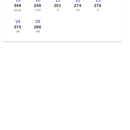
'19
'20
'21
'22
'23
349
246
251
274
276
nieuw
+103
-5
-23
-2
'24
'25
375
286
-99
+89