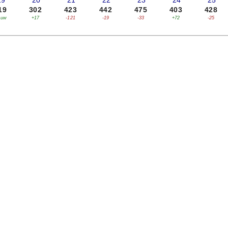
19
'20
'21
'22
'23
'24
'25
19
302
423
442
475
403
428
euw
+17
-121
-19
-33
+72
-25