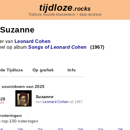
tijdloze
.rocks
Tijdloze muziek-klassiekers + data-analyse
Suzanne
r van
Leonard Cohen
eel op album
Songs of Leonard Cohen
(1967)
 de Tijdloze
Op grafiek
Info
e countdown van 2025
Suzanne
428
van
Leonard Cohen
uit 1967
-25
 noteringen
 top-100 noteringen