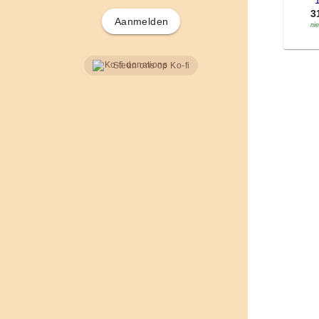
'
3
Aanmelden
ni
Steun ons op Ko-fi