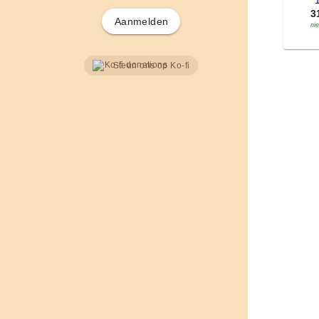
'
3
Aanmelden
ni
Steun ons op Ko-fi