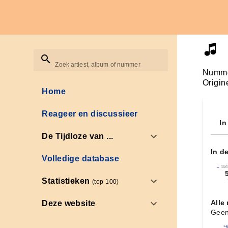
Zoek artiest, album of nummer
Numme
Origin
Home
Reageer en discussieer
In
De Tijdloze van ...
In d
Volledige database
←
554
Statistieken
(top 100)
Alle
Deze website
Geen