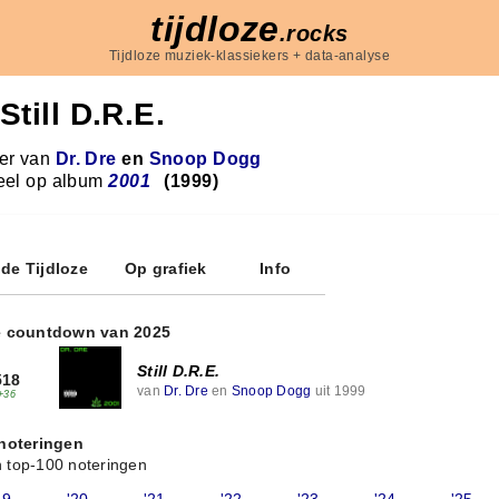
tijdloze
.rocks
Tijdloze muziek-klassiekers + data-analyse
Still D.R.E.
r van
Dr. Dre
en
Snoop Dogg
eel op album
2001
(1999)
 de Tijdloze
Op grafiek
Info
e countdown van 2025
Still D.R.E.
518
van
Dr. Dre
en
Snoop Dogg
uit 1999
+36
 noteringen
 top-100 noteringen