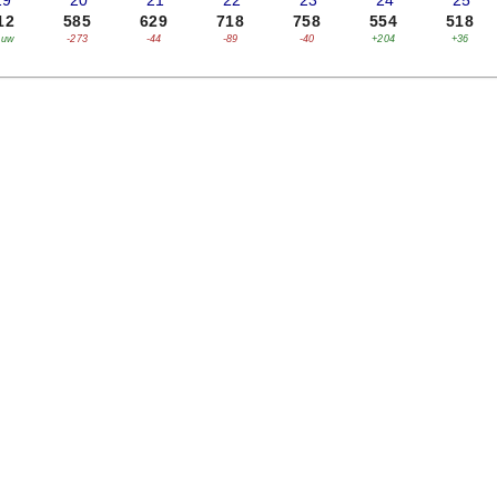
19
'20
'21
'22
'23
'24
'25
12
585
629
718
758
554
518
euw
-273
-44
-89
-40
+204
+36