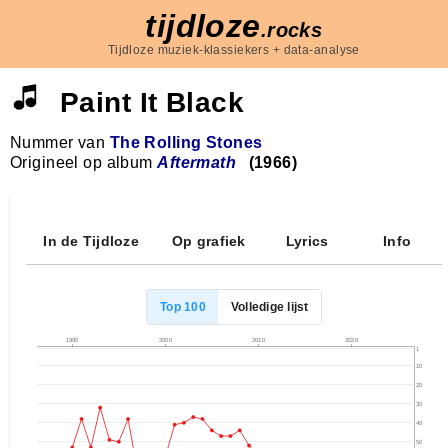
tijdloze
.rocks
Tijdloze muziek-klassiekers + data-analyse
Paint It Black
Nummer van
The Rolling Stones
Origineel op album
Aftermath
(1966)
In de Tijdloze
Op grafiek
Lyrics
Info
Top 100
Volledige lijst
1990
2000
2010
2020
1
10
20
30
40
50