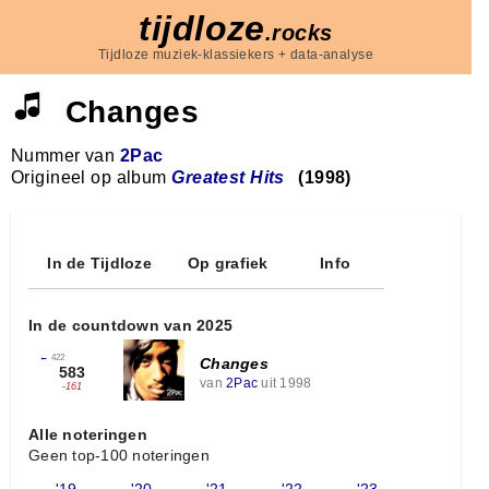
tijdloze
.rocks
Tijdloze muziek-klassiekers + data-analyse
Changes
Nummer van
2Pac
Origineel op album
Greatest Hits
(1998)
In de Tijdloze
Op grafiek
Info
In de countdown van 2025
←
422
Changes
583
van
2Pac
uit 1998
-161
Alle noteringen
Geen top-100 noteringen