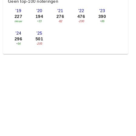
Geen top-100 noteringen
'19
'20
'21
'22
'23
227
194
276
476
390
nieuw
+33
-82
-200
+86
'24
'25
296
501
+94
-205