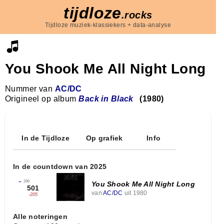
tijdloze
.rocks
Tijdloze muziek-klassiekers + data-analyse
You Shook Me All Night Long
Nummer van
AC/DC
Origineel op album
Back in Black
(1980)
In de Tijdloze
Op grafiek
Info
In de countdown van 2025
←
296
You Shook Me All Night Long
501
van
AC/DC
uit 1980
-205
Alle noteringen