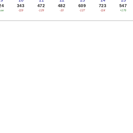
19
'20
'21
'22
'23
'24
'25
24
343
472
482
609
723
547
euw
-119
-129
-10
-127
-114
+176