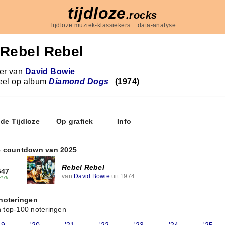
tijdloze
.rocks
Tijdloze muziek-klassiekers + data-analyse
Rebel Rebel
r van
David Bowie
eel op album
Diamond Dogs
(1974)
 de Tijdloze
Op grafiek
Info
e countdown van 2025
Rebel Rebel
547
van
David Bowie
uit 1974
+176
 noteringen
 top-100 noteringen