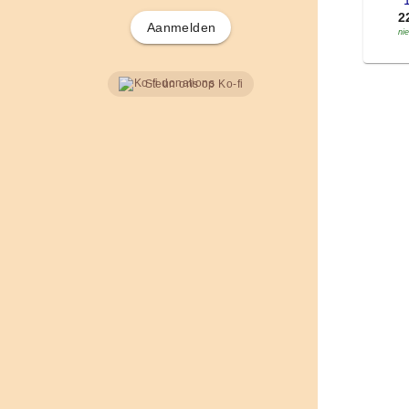
'
2
Aanmelden
ni
Steun ons op Ko-fi