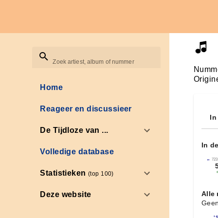
Zoek artiest, album of nummer
Numme
Origin
Home
Reageer en discussieer
In
De Tijdloze van ...
In d
Volledige database
←
723
Statistieken
(top 100)
Alle
Deze website
Geen