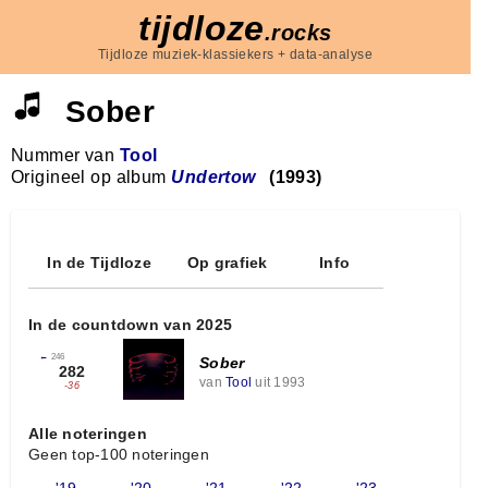
tijdloze
.rocks
Tijdloze muziek-klassiekers + data-analyse
Sober
Nummer van
Tool
Origineel op album
Undertow
(1993)
In de Tijdloze
Op grafiek
Info
In de countdown van 2025
←
246
Sober
282
van
Tool
uit 1993
-36
Alle noteringen
Geen top-100 noteringen