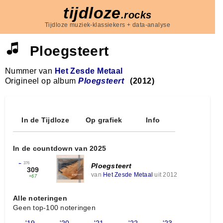
tijdloze
.rocks
Tijdloze muziek-klassiekers + data-analyse
Ploegsteert
Nummer van
Het Zesde Metaal
Origineel op album
Ploegsteert
(2012)
In de Tijdloze
Op grafiek
Info
In de countdown van 2025
←
376
Ploegsteert
309
van
Het Zesde Metaal
uit 2012
+67
Alle noteringen
Geen top-100 noteringen