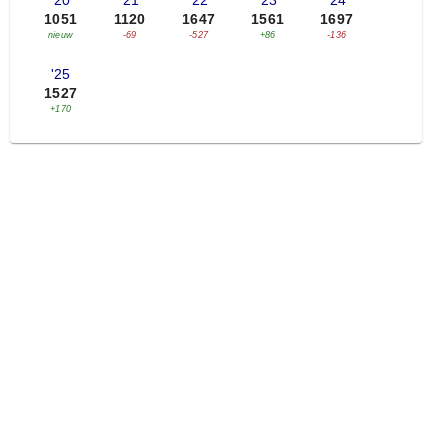
'20
'21
'22
'23
'24
1051
1120
1647
1561
1697
nieuw
-69
-527
+86
-136
'25
1527
+170