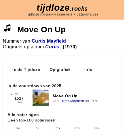
tijdloze
.rocks
Tijdloze muziek-klassiekers + data-analyse
Move On Up
Nummer van
Curtis Mayfield
Origineel op album
Curtis
(1970)
In de Tijdloze
Op grafiek
Info
In de countdown van 2025
←
1697
Move On Up
1527
van
Curtis Mayfield
uit 1970
+170
Alle noteringen
Geen top-100 noteringen