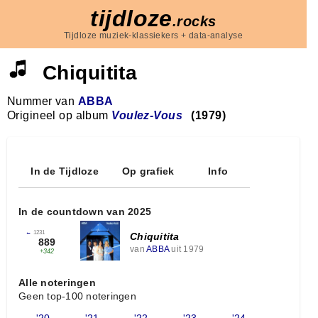
tijdloze
.rocks
Tijdloze muziek-klassiekers + data-analyse
Chiquitita
Nummer van
ABBA
Origineel op album
Voulez-Vous
(1979)
In de Tijdloze
Op grafiek
Info
In de countdown van 2025
←
1231
Chiquitita
889
van
ABBA
uit 1979
+342
Alle noteringen
Geen top-100 noteringen