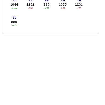
'20
'21
'22
'23
'24
1044
1252
795
1075
1231
nieuw
-208
+457
-280
-156
'25
889
+342