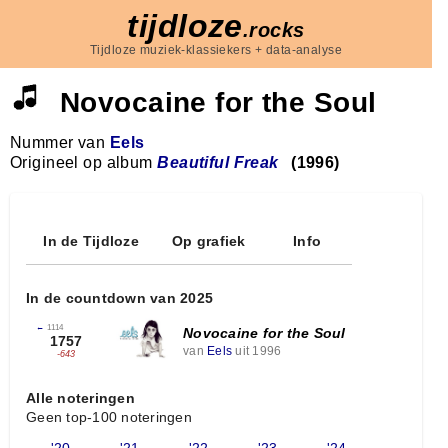
tijdloze
.rocks
Tijdloze muziek-klassiekers + data-analyse
Novocaine for the Soul
Nummer van
Eels
Origineel op album
Beautiful Freak
(1996)
In de Tijdloze
Op grafiek
Info
In de countdown van 2025
←
1114
Novocaine for the Soul
1757
van
Eels
uit 1996
-643
Alle noteringen
Geen top-100 noteringen