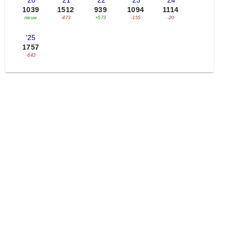
'20
'21
'22
'23
'24
1039
1512
939
1094
1114
nieuw
-473
+573
-155
-20
'25
1757
-643