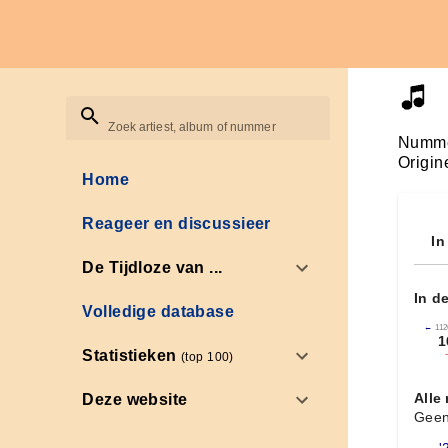
Zoek artiest, album of nummer
Numme
Origin
Home
Reageer en discussieer
In
De Tijdloze van ...
In d
Volledige database
←
112
1
Statistieken
(top 100)
Alle
Deze website
Geen