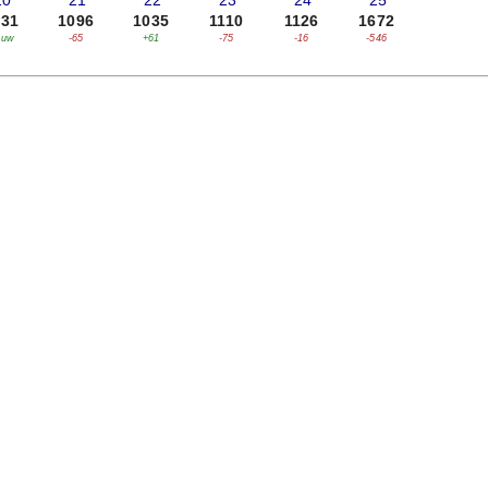
20
'21
'22
'23
'24
'25
031
1096
1035
1110
1126
1672
euw
-65
+61
-75
-16
-546