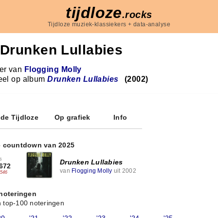
tijdloze
.rocks
Tijdloze muziek-klassiekers + data-analyse
Drunken Lullabies
r van
Flogging Molly
eel op album
Drunken Lullabies
(2002)
 de Tijdloze
Op grafiek
Info
e countdown van 2025
6
Drunken Lullabies
672
van
Flogging Molly
uit 2002
-546
 noteringen
 top-100 noteringen