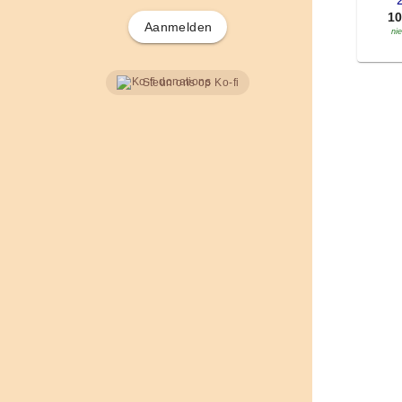
'
1
Aanmelden
ni
Steun ons op Ko-fi