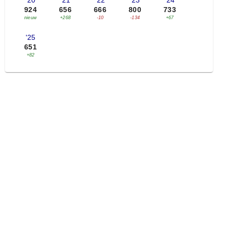
'20
'21
'22
'23
'24
924
656
666
800
733
nieuw
+268
-10
-134
+67
'25
651
+82