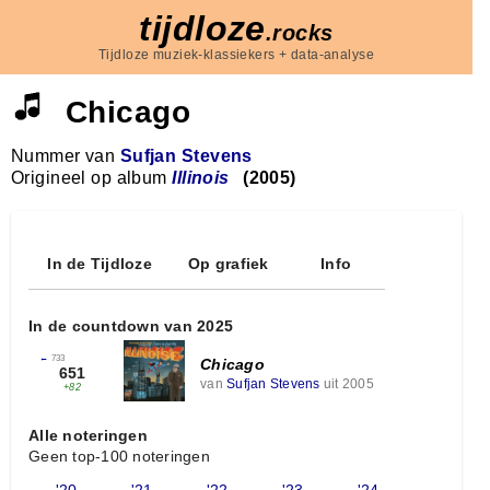
tijdloze
.rocks
Tijdloze muziek-klassiekers + data-analyse
Chicago
Nummer van
Sufjan Stevens
Origineel op album
Illinois
(2005)
In de Tijdloze
Op grafiek
Info
In de countdown van 2025
←
733
Chicago
651
van
Sufjan Stevens
uit 2005
+82
Alle noteringen
Geen top-100 noteringen