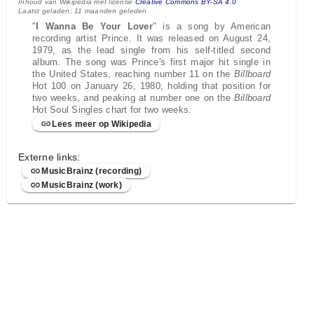
Inhoud van Wikipedia met licentie
Creative Commons BY-SA 4.0
Laatst geladen: 11 maanden geleden
"
I Wanna Be Your Lover
" is a song by American
recording artist Prince. It was released on August 24,
1979, as the lead single from his self-titled second
album. The song was Prince's first major hit single in
the United States, reaching number 11 on the
Billboard
Hot 100 on January 26, 1980, holding that position for
two weeks, and peaking at number one on the
Billboard
Hot Soul Singles chart for two weeks.
Lees meer op Wikipedia
Externe links:
MusicBrainz (recording)
MusicBrainz (work)