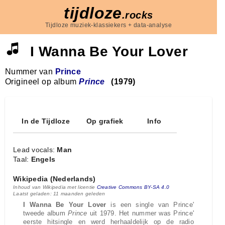
tijdloze
.rocks
Tijdloze muziek-klassiekers + data-analyse
I Wanna Be Your Lover
Nummer van
Prince
Origineel op album
Prince
(1979)
In de Tijdloze
Op grafiek
Info
Lead vocals:
Man
Taal:
Engels
Wikipedia (Nederlands)
Inhoud van Wikipedia met licentie
Creative Commons BY-SA 4.0
Laatst geladen: 11 maanden geleden
I Wanna Be Your Lover
is een single van Prince'
tweede album
Prince
uit 1979. Het nummer was Prince'
eerste hitsingle en werd herhaaldelijk op de radio