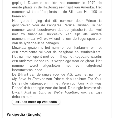
geplugd. Daarmee bereikte het nummer in 1979 de
eerste plaats in de R&B-singles-hitlijst van Amerika. Het
nummer wist de 11e plaats in de Billboard Hot 100 te
bereiken.
Het gerucht ging dat dit nummer door Prince is
geschreven voor de zangeres Patrice Rushen. In het
nummer wordt beschreven dat de lyrische-ik dan wel
niet zo financieel succesvol kan zijn als andere
mannen, maar wél welwillend is om de tegenspeelster
van de lyrische-ik te behagen.
Muzikaal gezien is het nummer een funknummer met
een prominente rol voor de basgitaar en synthesizers.
Het nummer opent met een riff op het keyboard waarbij
een ondersteunende rol is weggelegd voor de gitaar. Het
nummer wordt afgesloten met een uitgebreid
instrumentaal coda.
De B-kant van de single voor de V.S. was het nummer
My Love Is Forever
van Prince' debuutalbum For You.
De single uitgegeven in het Verenigd Koninkrijk was
Prince' debuutsingle voor dat land. De single bevatte als
B-kant
Just as Long as We're Together
, ook van zijn
debuutalbum.
Lees meer op Wikipedia
Wikipedia (Engels)