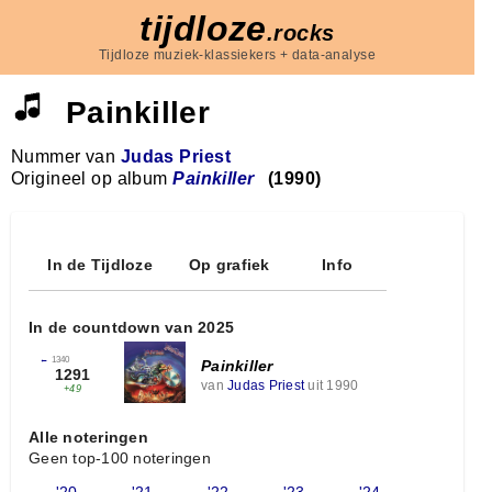
tijdloze
.rocks
Tijdloze muziek-klassiekers + data-analyse
Painkiller
Nummer van
Judas Priest
Origineel op album
Painkiller
(1990)
In de Tijdloze
Op grafiek
Info
In de countdown van 2025
←
1340
Painkiller
1291
van
Judas Priest
uit 1990
+49
Alle noteringen
Geen top-100 noteringen