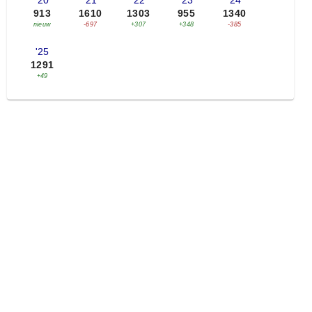
'20
'21
'22
'23
'24
913
1610
1303
955
1340
nieuw
-697
+307
+348
-385
'25
1291
+49