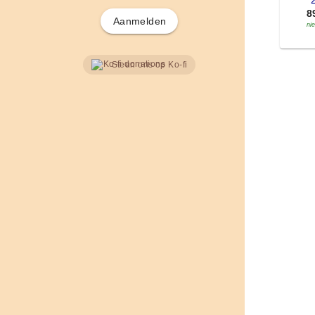
'
8
Aanmelden
ni
Steun ons op Ko-fi