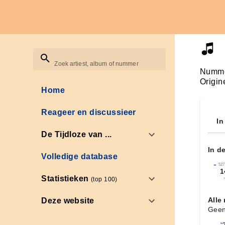
Zoek artiest, album of nummer
Numme
Origin
Home
Reageer en discussieer
In
De Tijdloze van ...
In d
Volledige database
←
527
1
Statistieken
(top 100)
Alle
Deze website
Geen