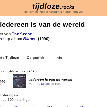
tijdloze
.rocks
Tijdloze muziek-klassiekers + data-analyse
Iedereen is van de wereld
r van
The Scene
eel op album
Blauw
(1990)
 de Tijdloze
Op grafiek
Info
e countdown van 2025
Iedereen is van de wereld
440
van
The Scene
uit 1990
-913
 noteringen
 top-100 noteringen