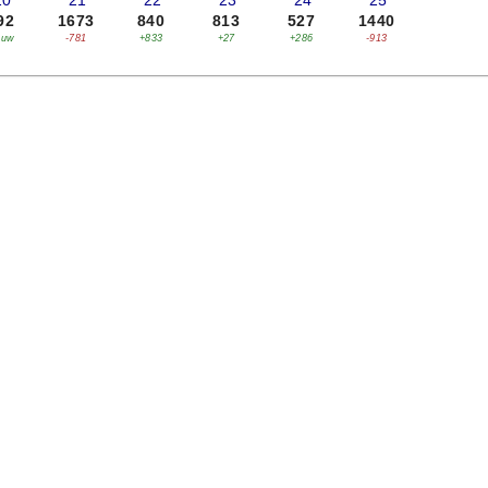
20
'21
'22
'23
'24
'25
92
1673
840
813
527
1440
euw
-781
+833
+27
+286
-913