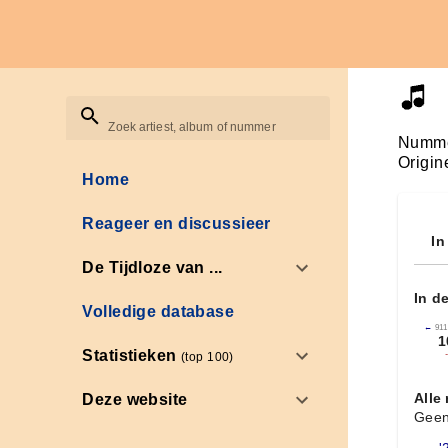
Zoek artiest, album of nummer
Numme
Origin
Home
Reageer en discussieer
In
De Tijdloze van ...
In d
Volledige database
←
911
1
Statistieken
(top 100)
Alle
Deze website
Geen