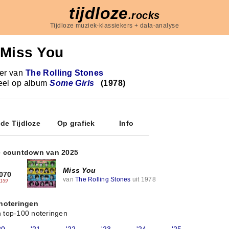
tijdloze
.rocks
Tijdloze muziek-klassiekers + data-analyse
Miss You
r van
The Rolling Stones
eel op album
Some Girls
(1978)
 de Tijdloze
Op grafiek
Info
e countdown van 2025
Miss You
070
van
The Rolling Stones
uit 1978
-159
 noteringen
 top-100 noteringen