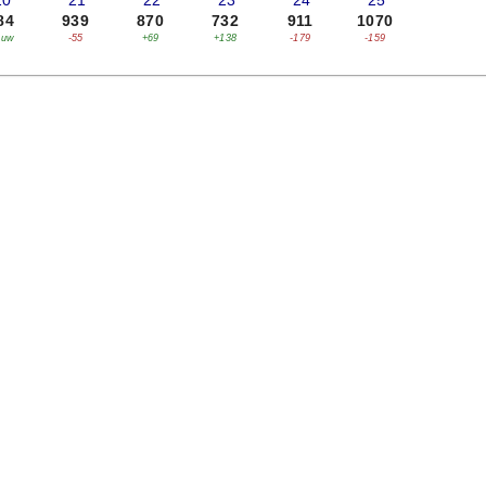
20
'21
'22
'23
'24
'25
84
939
870
732
911
1070
euw
-55
+69
+138
-179
-159