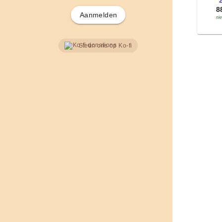
'
8
Aanmelden
ni
Steun ons op Ko-fi