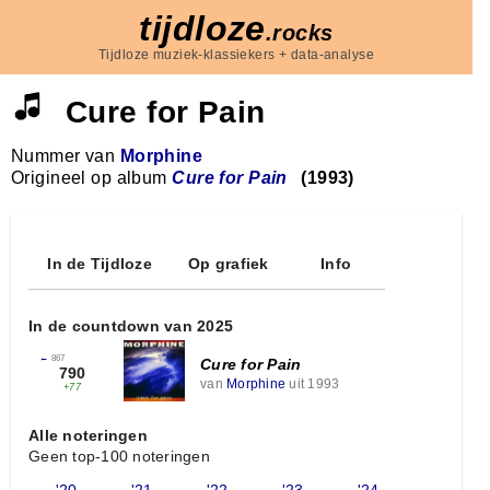
tijdloze
.rocks
Tijdloze muziek-klassiekers + data-analyse
Cure for Pain
Nummer van
Morphine
Origineel op album
Cure for Pain
(1993)
In de Tijdloze
Op grafiek
Info
In de countdown van 2025
←
867
Cure for Pain
790
van
Morphine
uit 1993
+77
Alle noteringen
Geen top-100 noteringen