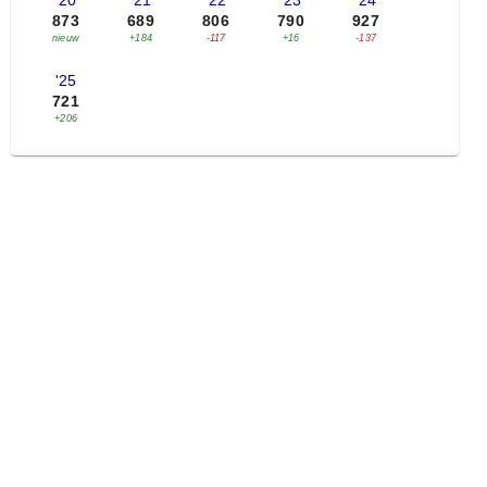
'20
'21
'22
'23
'24
873
689
806
790
927
nieuw
+184
-117
+16
-137
'25
721
+206