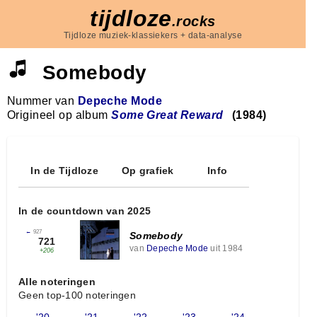
tijdloze
.rocks
Tijdloze muziek-klassiekers + data-analyse
Somebody
Nummer van
Depeche Mode
Origineel op album
Some Great Reward
(1984)
In de Tijdloze
Op grafiek
Info
In de countdown van 2025
←
927
Somebody
721
van
Depeche Mode
uit 1984
+206
Alle noteringen
Geen top-100 noteringen