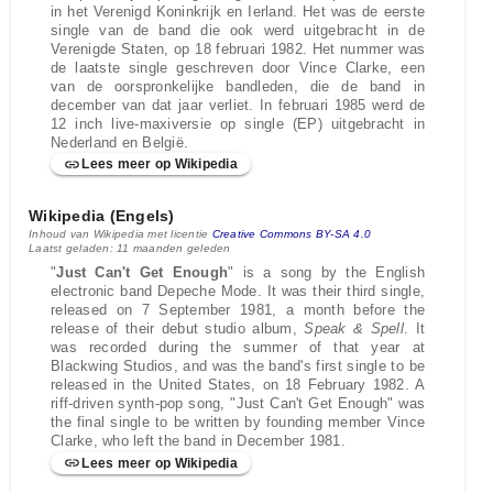
in het Verenigd Koninkrijk en Ierland. Het was de eerste
single van de band die ook werd uitgebracht in de
Verenigde Staten, op 18 februari 1982. Het nummer was
de laatste single geschreven door Vince Clarke, een
van de oorspronkelijke bandleden, die de band in
december van dat jaar verliet. In februari 1985 werd de
12 inch live-maxiversie op single (EP) uitgebracht in
Nederland en België.
Lees meer op Wikipedia
Wikipedia (Engels)
Inhoud van Wikipedia met licentie
Creative Commons BY-SA 4.0
Laatst geladen: 11 maanden geleden
"
Just Can't Get Enough
" is a song by the English
electronic band Depeche Mode. It was their third single,
released on 7 September 1981, a month before the
release of their debut studio album,
Speak & Spell
. It
was recorded during the summer of that year at
Blackwing Studios, and was the band's first single to be
released in the United States, on 18 February 1982. A
riff-driven synth-pop song, "Just Can't Get Enough" was
the final single to be written by founding member Vince
Clarke, who left the band in December 1981.
Lees meer op Wikipedia