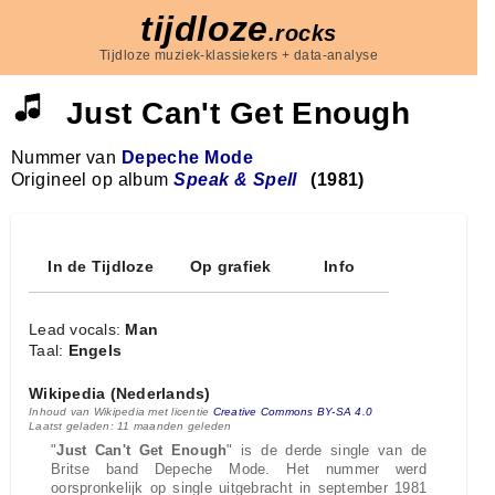
tijdloze
.rocks
Tijdloze muziek-klassiekers + data-analyse
Just Can't Get Enough
Nummer van
Depeche Mode
Origineel op album
Speak & Spell
(1981)
In de Tijdloze
Op grafiek
Info
Lead vocals:
Man
Taal:
Engels
Wikipedia (Nederlands)
Inhoud van Wikipedia met licentie
Creative Commons BY-SA 4.0
Laatst geladen: 11 maanden geleden
"
Just Can't Get Enough
" is de derde single van de
Britse band Depeche Mode. Het nummer werd
oorspronkelijk op single uitgebracht in september 1981