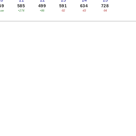
20
'21
'22
'23
'24
'25
59
585
499
591
634
728
euw
+274
+86
-92
-43
-94