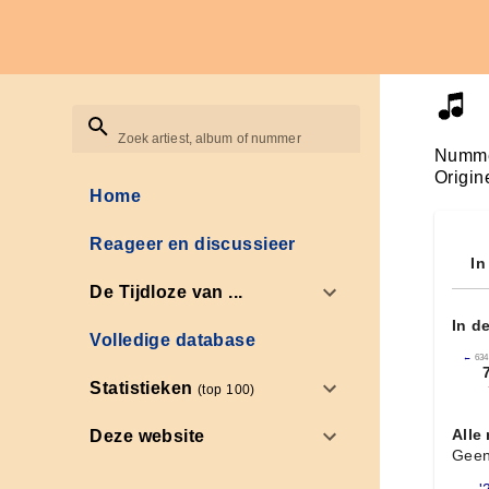
Zoek artiest, album of nummer
Numme
Origin
Home
Reageer en discussieer
In
De Tijdloze van ...
In d
Volledige database
←
634
Statistieken
(top 100)
Alle
Deze website
Geen