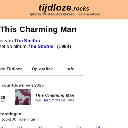
tijdloze
.rocks
Tijdloze muziek-klassiekers + data-analyse
This Charming Man
r van
The Smiths
eel op album
The Smiths
(1984)
 de Tijdloze
Op grafiek
Info
e countdown van 2025
This Charming Man
728
van
The Smiths
uit 1984
-94
 noteringen
 top-100 noteringen