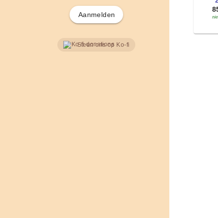
'
8
Aanmelden
ni
Steun ons op Ko-fi