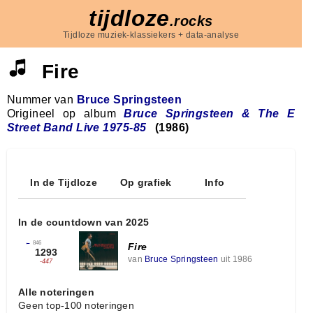
tijdloze
.rocks
Tijdloze muziek-klassiekers + data-analyse
Fire
Nummer van
Bruce Springsteen
Origineel op album
Bruce Springsteen & The E
Street Band Live 1975-85
(1986)
In de Tijdloze
Op grafiek
Info
In de countdown van 2025
←
846
Fire
1293
van
Bruce Springsteen
uit 1986
-447
Alle noteringen
Geen top-100 noteringen