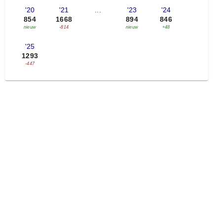
'20
'21
...
'23
'24
854
1668
894
846
nieuw
-814
nieuw
+48
'25
1293
-447