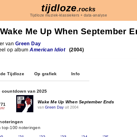
tijdloze
.rocks
Tijdloze muziek-klassiekers + data-analyse
Wake Me Up When September E
r van
Green Day
eel op album
American Idiot
(2004)
 de Tijdloze
Op grafiek
Info
e countdown van 2025
Wake Me Up When September Ends
771
van
Green Day
uit 2004
-282
 noteringen
 top-100 noteringen