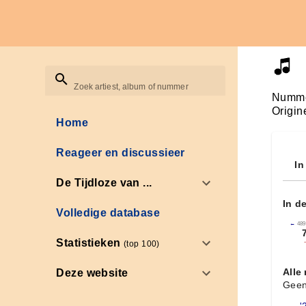
Zoek artiest, album of nummer
Numme
Origin
Home
Reageer en discussieer
In
De Tijdloze van ...
In d
Volledige database
←
489
Statistieken
(top 100)
Alle
Deze website
Geen