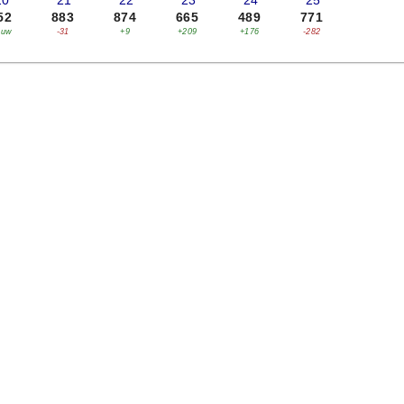
20
'21
'22
'23
'24
'25
52
883
874
665
489
771
euw
-31
+9
+209
+176
-282