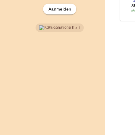
'
8
Aanmelden
ni
Steun ons op Ko-fi