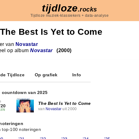
tijdloze
.rocks
Tijdloze muziek-klassiekers + data-analyse
The Best Is Yet to Come
r van
Novastar
eel op album
Novastar
(2000)
 de Tijdloze
Op grafiek
Info
e countdown van 2025
6
The Best Is Yet to Come
720
van
Novastar
uit 2000
+376
 noteringen
 top-100 noteringen