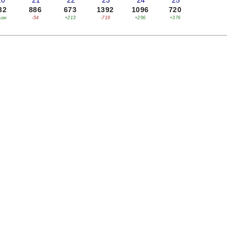
20
'21
'22
'23
'24
'25
32
886
673
1392
1096
720
euw
-54
+213
-719
+296
+376