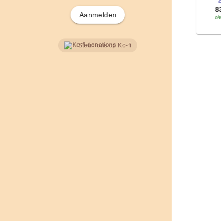
'
8
Aanmelden
ni
Steun ons op Ko-fi