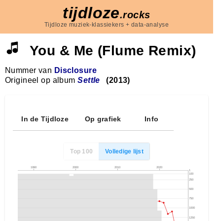
tijdloze
.rocks
Tijdloze muziek-klassiekers + data-analyse
You & Me (Flume Remix)
Nummer van
Disclosure
Origineel op album
Settle
(2013)
In de Tijdloze
Op grafiek
Info
Top 100
Volledige lijst
1990
2000
2010
2020
1
100
250
500
750
1000
1250