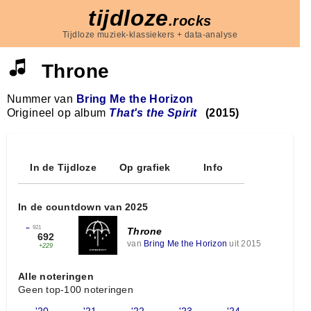
tijdloze
.rocks
Tijdloze muziek-klassiekers + data-analyse
Throne
Nummer van
Bring Me the Horizon
Origineel op album
That's the Spirit
(2015)
In de Tijdloze
Op grafiek
Info
In de countdown van 2025
←
921
Throne
692
van
Bring Me the Horizon
uit 2015
+229
Alle noteringen
Geen top-100 noteringen