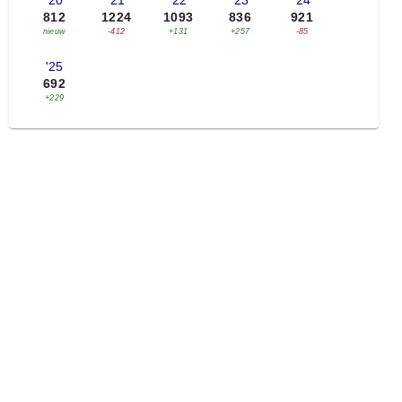
'20
'21
'22
'23
'24
812
1224
1093
836
921
nieuw
-412
+131
+257
-85
'25
692
+229