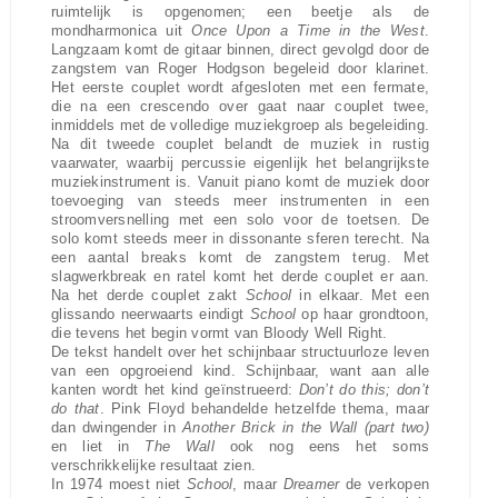
ruimtelijk is opgenomen; een beetje als de
mondharmonica uit
Once Upon a Time in the West
.
Langzaam komt de gitaar binnen, direct gevolgd door de
zangstem van Roger Hodgson begeleid door klarinet.
Het eerste couplet wordt afgesloten met een fermate,
die na een crescendo over gaat naar couplet twee,
inmiddels met de volledige muziekgroep als begeleiding.
Na dit tweede couplet belandt de muziek in rustig
vaarwater, waarbij percussie eigenlijk het belangrijkste
muziekinstrument is. Vanuit piano komt de muziek door
toevoeging van steeds meer instrumenten in een
stroomversnelling met een solo voor de toetsen. De
solo komt steeds meer in dissonante sferen terecht. Na
een aantal breaks komt de zangstem terug. Met
slagwerkbreak en ratel komt het derde couplet er aan.
Na het derde couplet zakt
School
in elkaar. Met een
glissando neerwaarts eindigt
School
op haar grondtoon,
die tevens het begin vormt van Bloody Well Right.
De tekst handelt over het schijnbaar structuurloze leven
van een opgroeiend kind. Schijnbaar, want aan alle
kanten wordt het kind geïnstrueerd:
Don’t do this; don’t
do that
. Pink Floyd behandelde hetzelfde thema, maar
dan dwingender in
Another Brick in the Wall (part two)
en liet in
The Wall
ook nog eens het soms
verschrikkelijke resultaat zien.
In 1974 moest niet
School
, maar
Dreamer
de verkopen