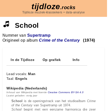
tijdloze
.rocks
Tijdloze muziek-klassiekers + data-analyse
School
Nummer van
Supertramp
Origineel op album
Crime of the Century
(1974)
In de Tijdloze
Op grafiek
Info
Lead vocals:
Man
Taal:
Engels
Wikipedia (Nederlands)
Inhoud van Wikipedia met licentie
Creative Commons BY-SA 4.0
Laatst geladen: vorig jaar
School
is de openingstrack van het studioalbum
Crime
of the Century
van Supertramp uit 1974.
School
begint met een eenzame harmonica die zeer