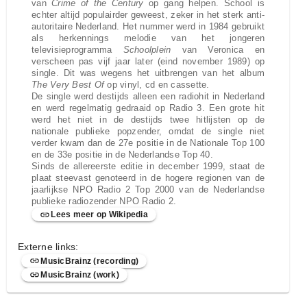
van
Crime of the Century
op gang helpen. School is
echter altijd populairder geweest, zeker in het sterk anti-
autoritaire Nederland. Het nummer werd in 1984 gebruikt
als herkennings melodie van het jongeren
televisieprogramma
Schoolplein
van Veronica en
verscheen pas vijf jaar later (eind november 1989) op
single. Dit was wegens het uitbrengen van het album
The Very Best Of
op vinyl, cd en cassette.
De single werd destijds alleen een radiohit in Nederland
en werd regelmatig gedraaid op Radio 3. Een grote hit
werd het niet in de destijds twee hitlijsten op de
nationale publieke popzender, omdat de single niet
verder kwam dan de 27e positie in de Nationale Top 100
en de 33e positie in de Nederlandse Top 40.
Sinds de allereerste editie in december 1999, staat de
plaat steevast genoteerd in de hogere regionen van de
jaarlijkse NPO Radio 2 Top 2000 van de Nederlandse
publieke radiozender NPO Radio 2.
Lees meer op Wikipedia
Externe links:
MusicBrainz (recording)
MusicBrainz (work)