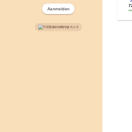
'
7
Aanmelden
ni
Steun ons op Ko-fi