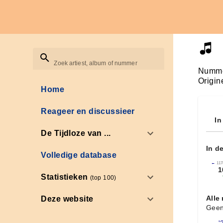
Zoek artiest, album of nummer
Numme
Origin
Home
Reageer en discussieer
In
De Tijdloze van ...
In d
Volledige database
←
117
1
Statistieken
(top 100)
Alle
Deze website
Geen