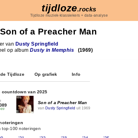
tijdloze
.rocks
Tijdloze muziek-klassiekers + data-analyse
Son of a Preacher Man
r van
Dusty Springfield
eel op album
Dusty in Memphis
(1969)
 de Tijdloze
Op grafiek
Info
e countdown van 2025
8
Son of a Preacher Man
089
van
Dusty Springfield
uit 1969
+89
 noteringen
 top-100 noteringen