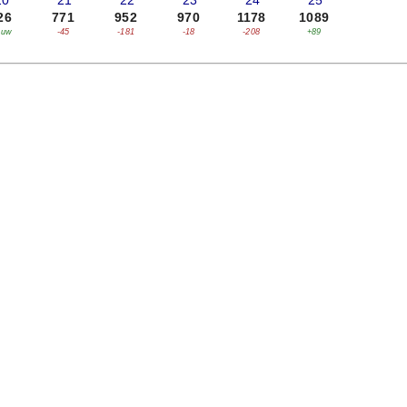
20
'21
'22
'23
'24
'25
26
771
952
970
1178
1089
euw
-45
-181
-18
-208
+89