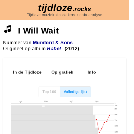
tijdloze
.rocks
Tijdloze muziek-klassiekers + data-analyse
I Will Wait
Nummer van
Mumford & Sons
Origineel op album
Babel
(2012)
In de Tijdloze
Op grafiek
Info
Top 100
Volledige lijst
1990
2000
2010
2020
1
100
250
500
750
1000
1250