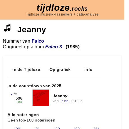
tijdloze
.rocks
Tijdloze muziek-klassiekers + data-analyse
Jeanny
Nummer van
Falco
Origineel op album
Falco 3
(1985)
In de Tijdloze
Op grafiek
Info
In de countdown van 2025
←
779
Jeanny
596
van
Falco
uit 1985
+183
Alle noteringen
Geen top-100 noteringen