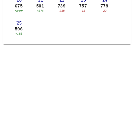
'20
'21
'22
'23
'24
675
501
739
757
779
nieuw
+174
-238
-18
-22
'25
596
+183