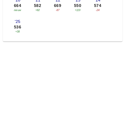
'20
'21
'22
'23
'24
664
582
669
550
574
nieuw
+82
-87
+119
-24
'25
536
+38