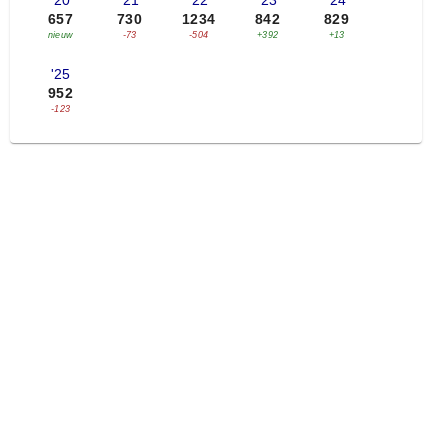
'20
'21
'22
'23
'24
657
730
1234
842
829
nieuw
-73
-504
+392
+13
'25
952
-123