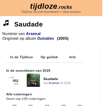
tijdloze
.rocks
Tijdloze muziek-klassiekers + data-analyse
Saudade
Nummer van
Arsenal
Origineel op album
Outsides
(2005)
In de Tijdloze
Op grafiek
Info
In de countdown van 2025
←
829
Saudade
952
van
Arsenal
uit 2005
-123
Alle noteringen
Geen top-100 noteringen