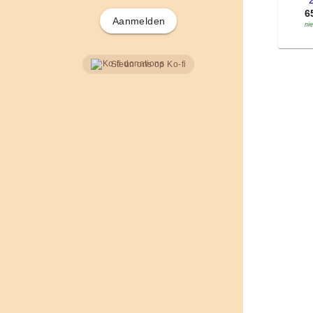
'
6
Aanmelden
ni
Steun ons op Ko-fi