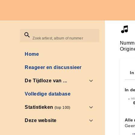
Zoek artiest, album of nummer
Numme
Origin
Home
Reageer en discussieer
In
De Tijdloze van ...
In d
Volledige database
←
645
Statistieken
(top 100)
Alle
Deze website
Geen