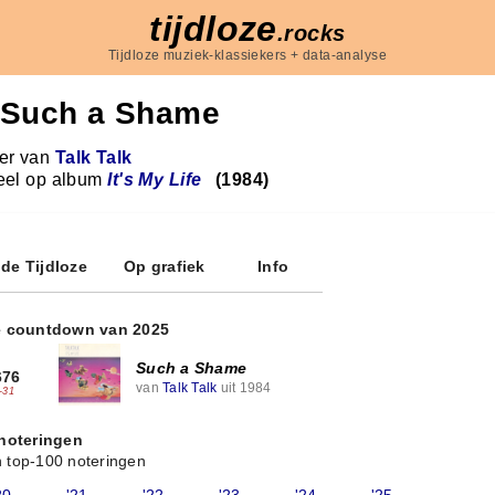
tijdloze
.rocks
Tijdloze muziek-klassiekers + data-analyse
Such a Shame
r van
Talk Talk
eel op album
It's My Life
(1984)
 de Tijdloze
Op grafiek
Info
e countdown van 2025
Such a Shame
676
van
Talk Talk
uit 1984
-31
 noteringen
 top-100 noteringen