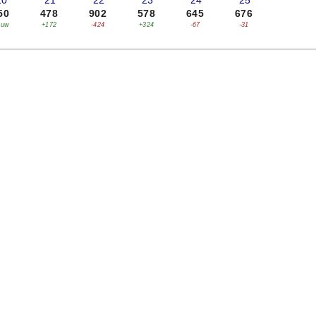
20
'21
'22
'23
'24
'25
50
478
902
578
645
676
euw
+172
-424
+324
-67
-31