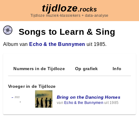
tijdloze
.rocks
Tijdloze muziek-klassiekers + data-analyse
Songs to Learn & Sing
Album van
Echo & the Bunnymen
uit 1985.
Nummers in de Tijdloze
Op grafiek
Info
Vroeger in de Tijdloze
Bring on the Dancing Horses
←
2022
-
van
Echo & the Bunnymen
uit 1985