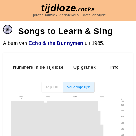
tijdloze
.rocks
Tijdloze muziek-klassiekers + data-analyse
Songs to Learn & Sing
Album van
Echo & the Bunnymen
uit 1985.
Nummers in de Tijdloze
Op grafiek
Info
Top 100
Volledige lijst
1990
2000
2010
2020
1
100
250
500
750
1000
1250
1500