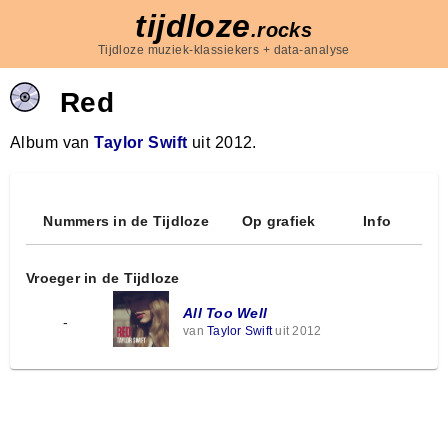
tijdloze
.rocks
Tijdloze muziek-klassiekers + data-analyse
Red
Album van
Taylor Swift
uit 2012.
Nummers in de Tijdloze
Op grafiek
Info
Vroeger in de Tijdloze
All Too Well
-
van
Taylor Swift
uit 2012