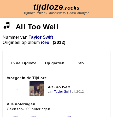
tijdloze
.rocks
Tijdloze muziek-klassiekers + data-analyse
All Too Well
Nummer van
Taylor Swift
Origineel op album
Red
(2012)
In de Tijdloze
Op grafiek
Info
Vroeger in de Tijdloze
All Too Well
-
van
Taylor Swift
uit 2012
Alle noteringen
Geen top-100 noteringen