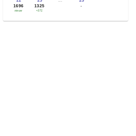
'22
'23
...
'25
1696
1325
-
nieuw
+371