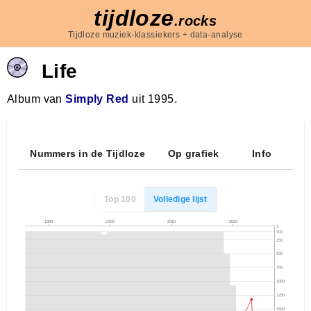
tijdloze
.rocks
Tijdloze muziek-klassiekers + data-analyse
Life
Album van
Simply Red
uit 1995.
Nummers in de Tijdloze
Op grafiek
Info
Top 100
Volledige lijst
1990
2000
2010
2020
1
100
250
500
750
1000
1250
1500