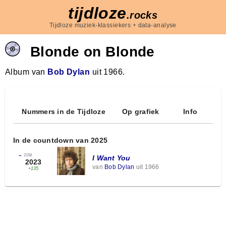
tijdloze
.rocks
Tijdloze muziek-klassiekers + data-analyse
Blonde on Blonde
Album van
Bob Dylan
uit 1966.
Nummers in de Tijdloze
Op grafiek
Info
In de countdown van 2025
←
2158
I Want You
2023
van
Bob Dylan
uit 1966
+135