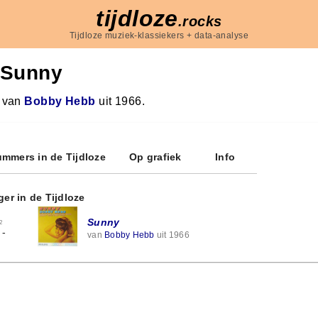
tijdloze
.rocks
Tijdloze muziek-klassiekers + data-analyse
Sunny
 van
Bobby Hebb
uit 1966.
mmers in de Tijdloze
Op grafiek
Info
ger in de Tijdloze
Sunny
2
-
van
Bobby Hebb
uit 1966