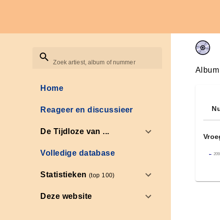
Zoek artiest, album of nummer
Album
Home
Nu
Reageer en discussieer
De Tijdloze van ...
Vroe
Volledige database
←
209
Statistieken
(top 100)
Deze website