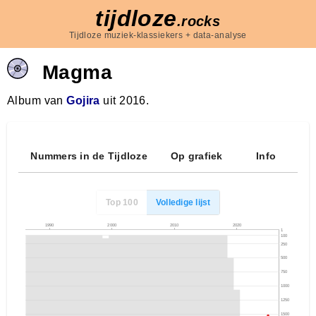
tijdloze
.rocks
Tijdloze muziek-klassiekers + data-analyse
Magma
Album van
Gojira
uit 2016.
Nummers in de Tijdloze
Op grafiek
Info
Top 100
Volledige lijst
1990
2000
2010
2020
1
100
250
500
750
1000
1250
1500